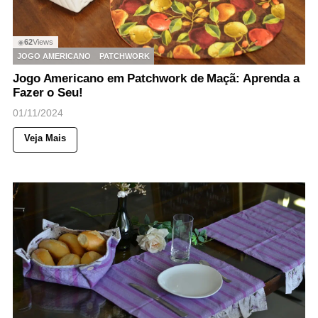
62
Views
◉
JOGO AMERICANO
PATCHWORK
Jogo Americano em Patchwork de Maçã: Aprenda a
Fazer o Seu!
01/11/2024
Veja Mais