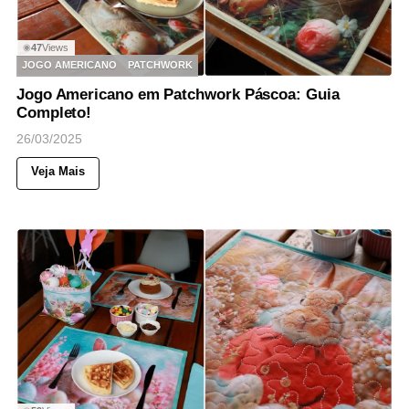
47
Views
◉
JOGO AMERICANO
PATCHWORK
Jogo Americano em Patchwork Páscoa: Guia
Completo!
26/03/2025
Veja Mais