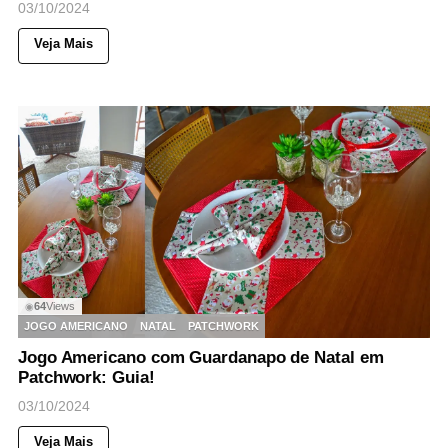
03/10/2024
Veja Mais
64
Views
◉
JOGO AMERICANO
NATAL
PATCHWORK
Jogo Americano com Guardanapo de Natal em
Patchwork: Guia!
03/10/2024
Veja Mais