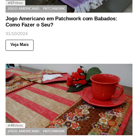
57
Views
◉
JOGO AMERICANO
PATCHWORK
Jogo Americano em Patchwork com Babados:
Como Fazer o Seu?
31/10/2024
Veja Mais
45
Views
◉
JOGO AMERICANO
PATCHWORK