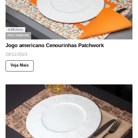
34
Views
◉
PATCHWORK
Jogo americano Cenourinhas Patchwork
28/11/2023
Veja Mais