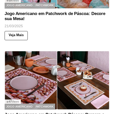
59
Views
◉
JOGO AMERICANO
PATCHWORK
Jogo Americano em Patchwork de Páscoa: Decore
sua Mesa!
21/03/2025
Veja Mais
47
Views
◉
JOGO AMERICANO
PATCHWORK