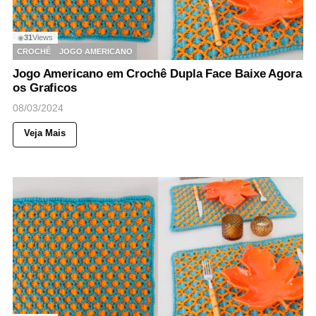
31
Views
◉
CROCHÊ
JOGO AMERICANO
Jogo Americano em Crochê Dupla Face Baixe Agora
os Graficos
08/03/2024
Veja Mais