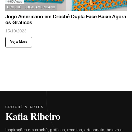
60
Views
◉
CROCHÊ
JOGO AMERICANO
Jogo Americano em Crochê Dupla Face Baixe Agora
os Graficos
15/10/2023
Veja Mais
CROCHÊ & ARTES
Katia Ribeiro
Inspirações em crochê, gráficos, receitas, artesanato, beleza e