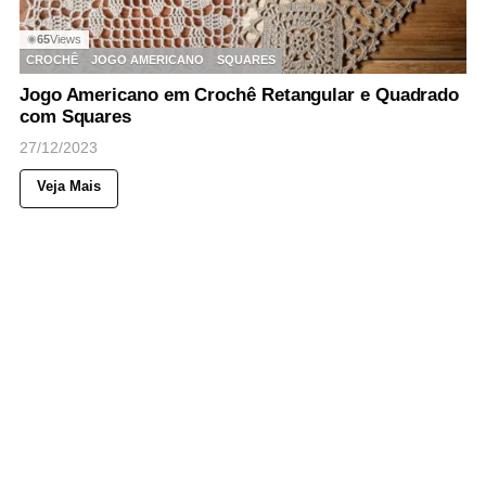
65
Views
◉
CROCHÊ
JOGO AMERICANO
SQUARES
Jogo Americano em Crochê Retangular e Quadrado
com Squares
27/12/2023
Veja Mais