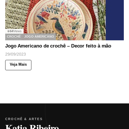
64
Views
◉
CROCHÊ
JOGO AMERICANO
Jogo Americano de crochê – Decor feito à mão
29/09/2023
Veja Mais
CROCHÊ & ARTES
Katia Ribeiro