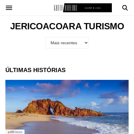
Pular
para
o
conteúdo
JERICOACOARA TURISMO
ÚLTIMAS HISTÓRIAS
68
Views
◉