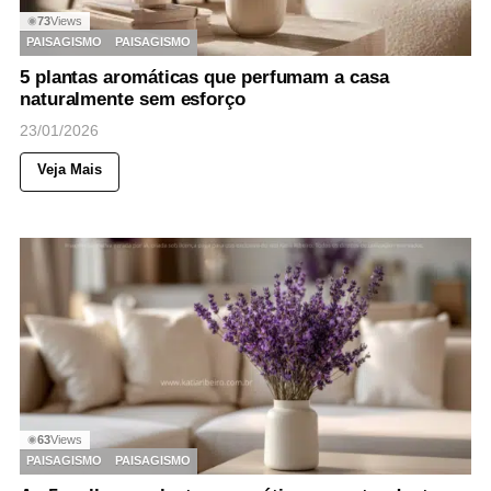
73
Views
◉
PAISAGISMO
PAISAGISMO
5 plantas aromáticas que perfumam a casa
naturalmente sem esforço
23/01/2026
Veja Mais
63
Views
◉
PAISAGISMO
PAISAGISMO