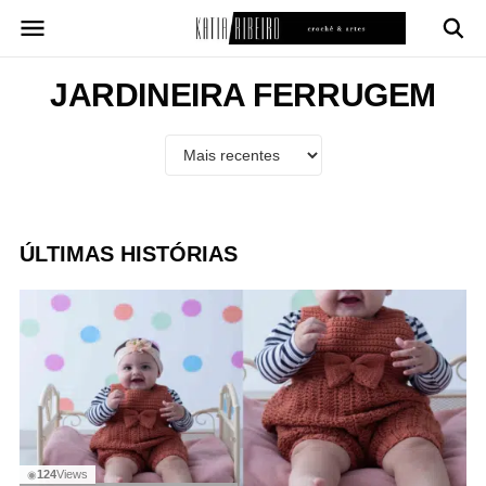
Pular
para
o
conteúdo
JARDINEIRA FERRUGEM
ÚLTIMAS HISTÓRIAS
124
Views
◉