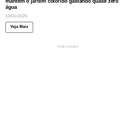
mantêm o jardim colorido gastando quase zero
água
10/01/2026
Veja Mais
PUBLICIDADE