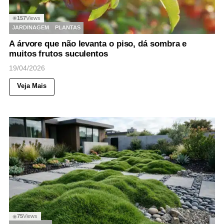
157
Views
◉
JARDINAGEM
PLANTAS
A árvore que não levanta o piso, dá sombra e
muitos frutos suculentos
19/04/2026
Veja Mais
75
Views
◉