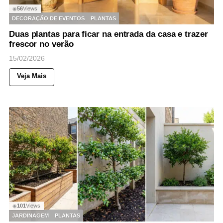
56
Views
◉
DECORAÇÃO DE EVENTOS
PLANTAS
Duas plantas para ficar na entrada da casa e trazer
frescor no verão
15/02/2026
Veja Mais
101
Views
◉
JARDINAGEM
PLANTAS