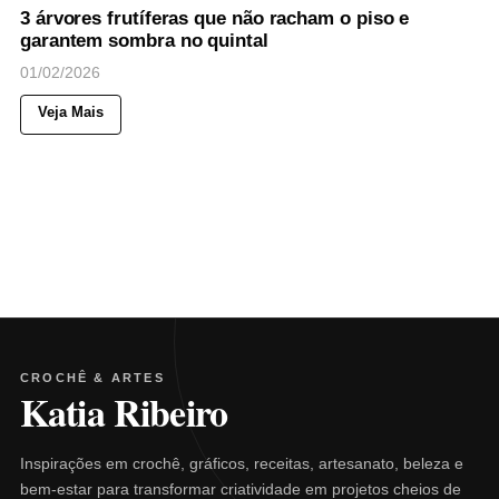
3 árvores frutíferas que não racham o piso e
garantem sombra no quintal
01/02/2026
Veja Mais
CROCHÊ & ARTES
Katia Ribeiro
Inspirações em crochê, gráficos, receitas, artesanato, beleza e
bem-estar para transformar criatividade em projetos cheios de