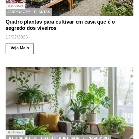
70
Views
◉
JARDINAGEM
PLANTAS
Quatro plantas para cultivar em casa que é o
segredo dos viveiros
13/02/2026
Veja Mais
67
Views
◉
DECORAÇÃO
DECORAÇÃO DE INTERIORES
PAISAGISMO