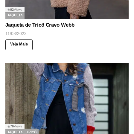
92
Views
◉
JAQUETA
Jaqueta de Tricô Cravo Webb
11/08/2023
Veja Mais
76
Views
◉
JAQUETA
TRICÔ