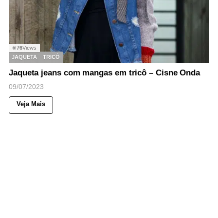
76
Views
◉
JAQUETA
TRICÔ
Jaqueta jeans com mangas em tricô – Cisne Onda
09/07/2023
Veja Mais