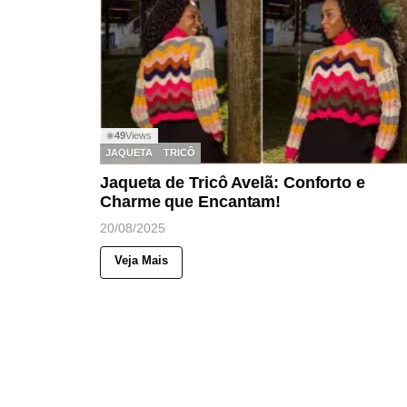
49
Views
◉
JAQUETA
TRICÔ
Jaqueta de Tricô Avelã: Conforto e
Charme que Encantam!
20/08/2025
Veja Mais