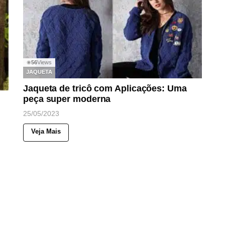
56
Views
◉
JAQUETA
Jaqueta de tricô com Aplicações: Uma
peça super moderna
25/05/2023
Veja Mais