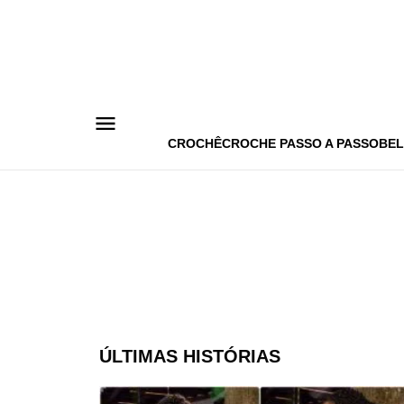
Pular
para
o
conteúdo
CROCHÊ
CROCHE PASSO A PASSO
BEL
ÚLTIMAS HISTÓRIAS