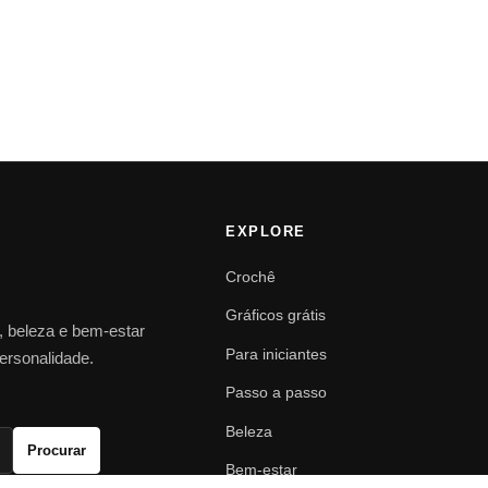
EXPLORE
Crochê
Gráficos grátis
o, beleza e bem-estar
Para iniciantes
personalidade.
Passo a passo
Beleza
Procurar
Bem-estar