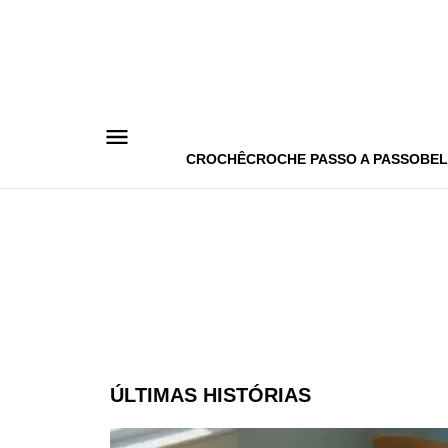
Pular
para
o
conteúdo
CROCHÊ
CROCHE PASSO A PASSO
BEL
ÚLTIMAS HISTÓRIAS