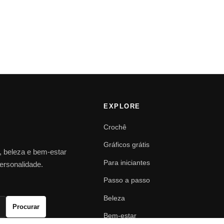
EXPLORE
Crochê
Gráficos grátis
o, beleza e bem-estar
Para iniciantes
personalidade.
Passo a passo
Beleza
Procurar
Bem-estar