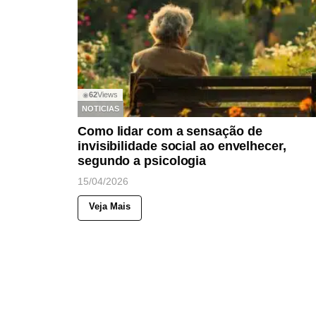
62
Views
◉
NOTICIAS
Como lidar com a sensação de
invisibilidade social ao envelhecer,
segundo a psicologia
15/04/2026
Veja Mais