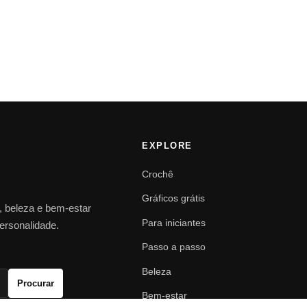
EXPLORE
Crochê
Gráficos grátis
o, beleza e bem-estar
Para iniciantes
personalidade.
Passo a passo
Beleza
Procurar
Bem-estar