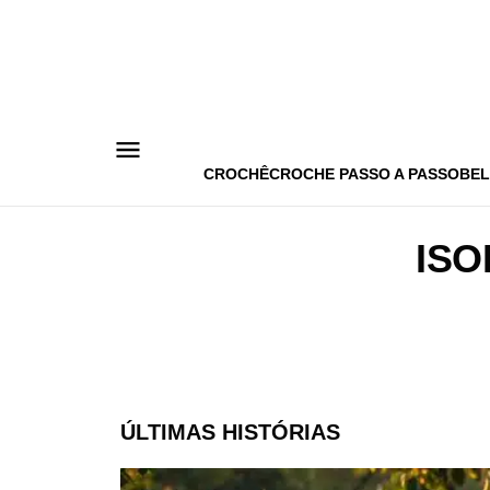
Pular
para
o
conteúdo
CROCHÊ
CROCHE PASSO A PASSO
BEL
ISO
ÚLTIMAS HISTÓRIAS