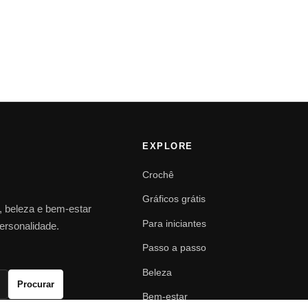
EXPLORE
Crochê
Gráficos grátis
o, beleza e bem-estar
Para iniciantes
personalidade.
Passo a passo
Beleza
Procurar
Bem-estar