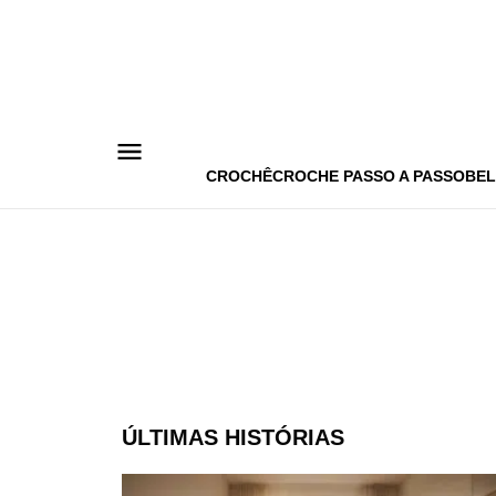
Pular
para
o
conteúdo
CROCHÊ
CROCHE PASSO A PASSO
BEL
ÚLTIMAS HISTÓRIAS