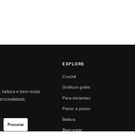
EXPLORE
Crochê
Gráficos grátis
o, beleza e bem-estar
Para iniciantes
personalidade.
Passo a passo
Beleza
Procurar
Bem-estar