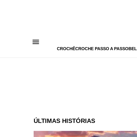
Pular
para
o
conteúdo
CROCHÊ
CROCHE PASSO A PASSO
BEL
ÚLTIMAS HISTÓRIAS