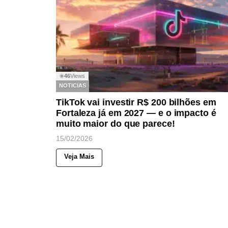
46
Views
◉
NOTICIAS
TikTok vai investir R$ 200 bilhões em
Fortaleza já em 2027 — e o impacto é
muito maior do que parece!
15/02/2026
Veja Mais