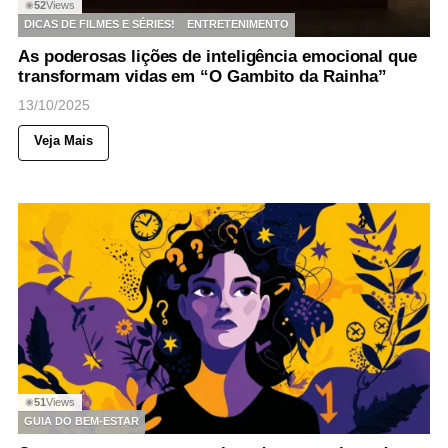
52
Views
◉
DICAS DE FILMES E SÉRIES!
ENTRETENIMENTO
As poderosas lições de inteligência emocional que
transformam vidas em “O Gambito da Rainha”
13/10/2025
Veja Mais
51
Views
◉
GUIA DO BEM-ESTAR