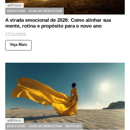
97
Views
◉
BEM ESTAR
GUIA DO BEM-ESTAR
A virada emocional de 2026: Como alinhar sua
mente, rotina e propósito para o novo ano
27/11/2025
Veja Mais
60
Views
◉
BEM ESTAR
GUIA DO BEM-ESTAR
NOTICIAS