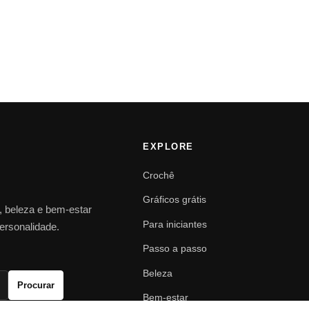
EXPLORE
Crochê
Gráficos grátis
o, beleza e bem-estar
Para iniciantes
personalidade.
Passo a passo
Beleza
Procurar
Bem-estar