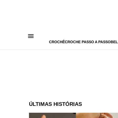
Pular
para
o
conteúdo
CROCHÊ
CROCHE PASSO A PASSO
BEL
ÚLTIMAS HISTÓRIAS