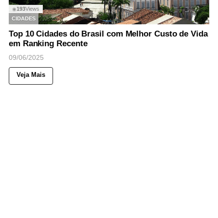
193
Views
◉
CIDADES
Top 10 Cidades do Brasil com Melhor Custo de Vida
em Ranking Recente
09/06/2025
Veja Mais