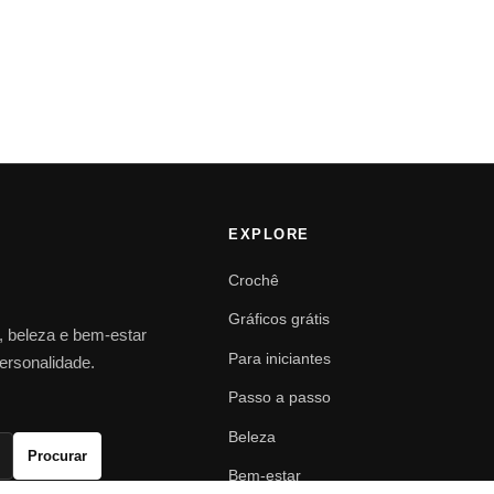
EXPLORE
Crochê
Gráficos grátis
o, beleza e bem-estar
Para iniciantes
personalidade.
Passo a passo
Beleza
Procurar
Bem-estar