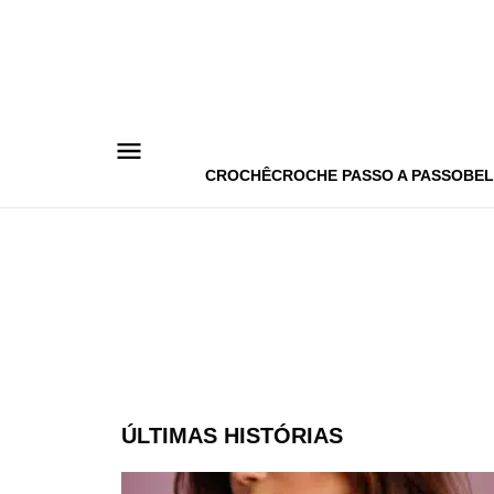
Pular
para
o
conteúdo
CROCHÊ
CROCHE PASSO A PASSO
BEL
ÚLTIMAS HISTÓRIAS