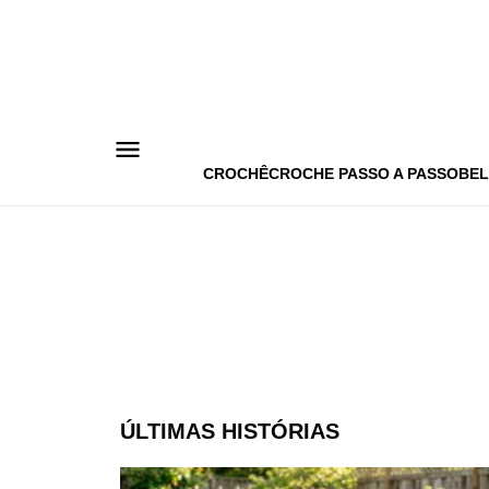
Pular
para
o
conteúdo
CROCHÊ
CROCHE PASSO A PASSO
BEL
ÚLTIMAS HISTÓRIAS