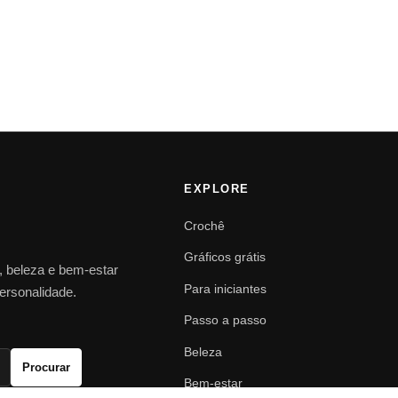
EXPLORE
Crochê
Gráficos grátis
o, beleza e bem-estar
Para iniciantes
personalidade.
Passo a passo
Beleza
Procurar
Bem-estar