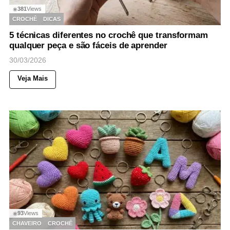
381
Views
◉
CROCHÊ
DICAS
5 técnicas diferentes no crochê que transformam
qualquer peça e são fáceis de aprender
30/03/2026
Veja Mais
93
Views
◉
CHAVEIRO
CROCHÊ