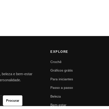
EXPLORE
Crochê
Gráficos grátis
o, beleza e bem-estar
Para iniciantes
personalidade.
Passo a passo
Beleza
Procurar
Bem-estar