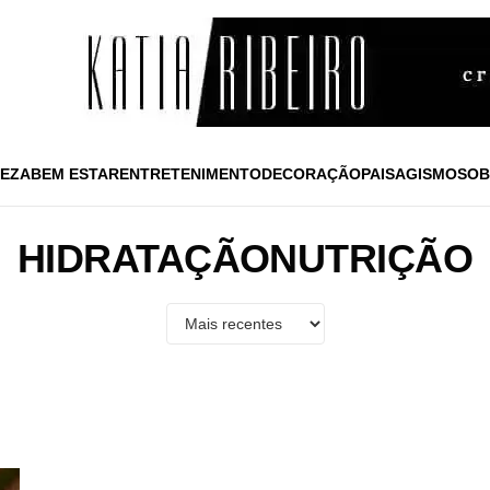
EZA
BEM ESTAR
ENTRETENIMENTO
DECORAÇÃO
PAISAGISMO
SOB
HIDRATAÇÃONUTRIÇÃO