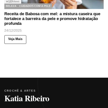
123
Views
◉
BELEZA
CUIDADOS COM A PELE
Receita de Babosa com mel: a mistura caseira que
fortalece a barreira da pele e promove hidratação
profunda
24/12/2025
Veja Mais
CROCHÊ & ARTES
Katia Ribeiro