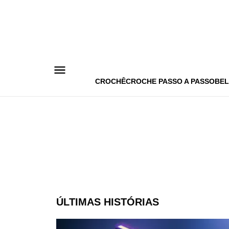
Pular
para
o
conteúdo
CROCHÊ
CROCHE PASSO A PASSO
BEL
ÚLTIMAS HISTÓRIAS