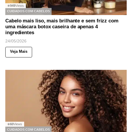
949
Views
◉
CUIDADOS COM CABELOS
Cabelo mais liso, mais brilhante e sem frizz com
uma máscara botox caseira de apenas 4
ingredientes
24/05/2026
Veja Mais
60
Views
◉
CUIDADOS COM CABELOS