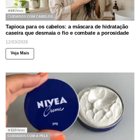
64
Views
◉
CUIDADOS COM CABELOS
Tapioca para os cabelos: a máscara de hidratação
caseira que desmaia o fio e combate a porosidade
12/03/2026
Veja Mais
112
Views
◉
CUIDADOS COM A PELE