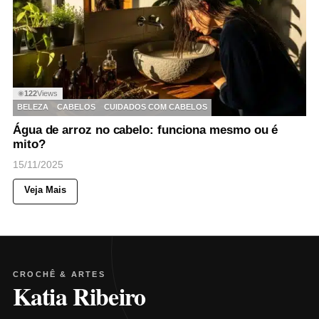
122
Views
◉
BELEZA
CABELOS
CUIDADOS COM CABELOS
Água de arroz no cabelo: funciona mesmo ou é
mito?
15/11/2025
Veja Mais
CROCHÊ & ARTES
Katia Ribeiro