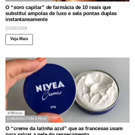
O “soro capilar” de farmácia de 10 reais que
substitui ampolas de luxo e sela pontas duplas
instantaneamente
01/05/2026
Veja Mais
78
Views
◉
CUIDADOS COM A PELE
O “creme da latinha azul” que as francesas usam
para salvar a pele do ressecamento