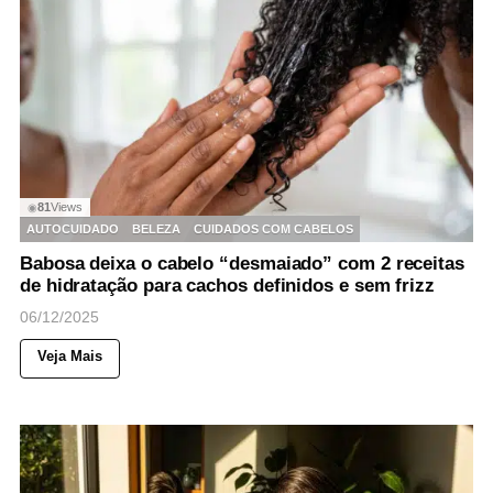
81
Views
◉
AUTOCUIDADO
BELEZA
CUIDADOS COM CABELOS
Babosa deixa o cabelo “desmaiado” com 2 receitas
de hidratação para cachos definidos e sem frizz
06/12/2025
Veja Mais