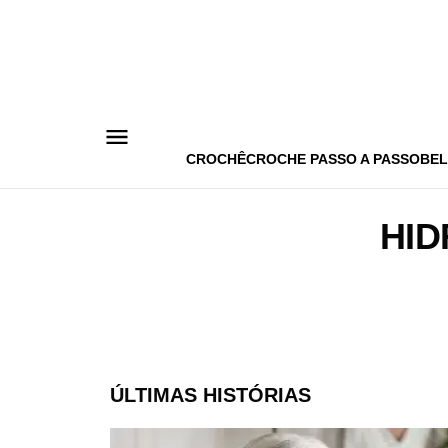
Pular
para
o
conteúdo
CROCHÊ
CROCHE PASSO A PASSO
BEL
HID
ÚLTIMAS HISTÓRIAS