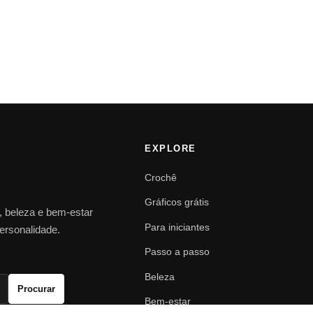
EXPLORE
Crochê
Gráficos grátis
o, beleza e bem-estar
Para iniciantes
personalidade.
Passo a passo
Beleza
Procurar
Bem-estar