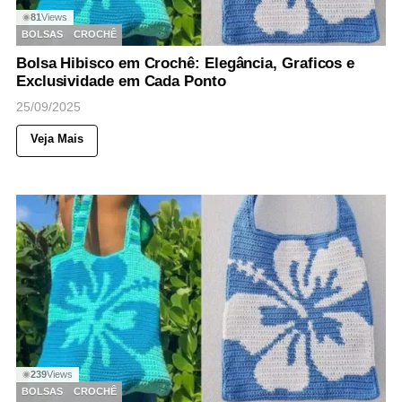
81
Views
◉
BOLSAS
CROCHÊ
Bolsa Hibisco em Crochê: Elegância, Graficos e
Exclusividade em Cada Ponto
25/09/2025
Veja Mais
239
Views
◉
BOLSAS
CROCHÊ