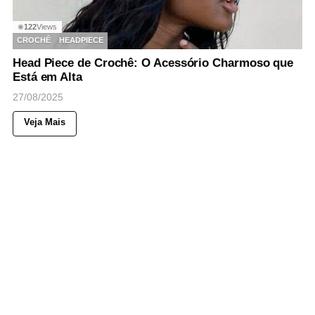
122
Views
◉
CROCHÊ
HEADPIECE
Head Piece de Crochê: O Acessório Charmoso que
Está em Alta
27/08/2025
Veja Mais