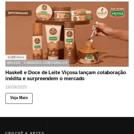
165
Views
◉
BELEZA
CUIDADOS COM CABELOS
Haskell e Doce de Leite Viçosa lançam colaboração
inédita e surpreendem o mercado
16/09/2025
Veja Mais
CROCHÊ & ARTES