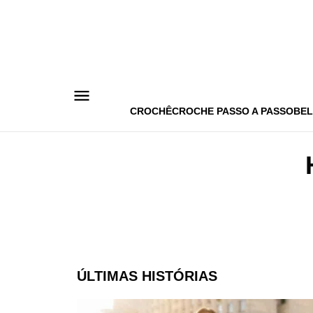
Pular
para
o
conteúdo
CROCHÊ
CROCHE PASSO A PASSO
BEL
ÚLTIMAS HISTÓRIAS