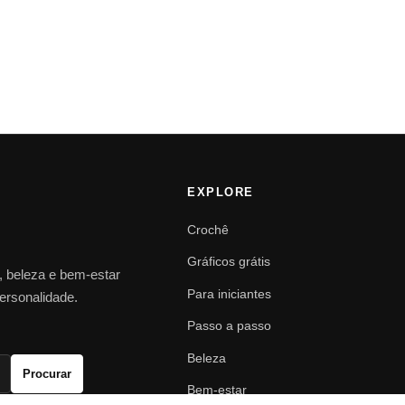
EXPLORE
Crochê
Gráficos grátis
o, beleza e bem-estar
Para iniciantes
personalidade.
Passo a passo
Beleza
Procurar
Bem-estar