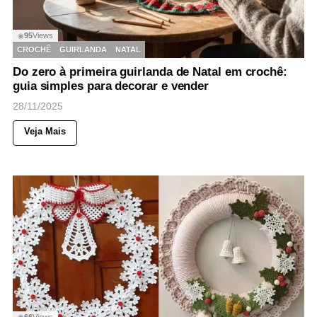
95
Views
◉
CROCHÊ
GUIRLANDA
NATAL
Do zero à primeira guirlanda de Natal em crochê:
guia simples para decorar e vender
28/11/2025
Veja Mais
66
Views
◉