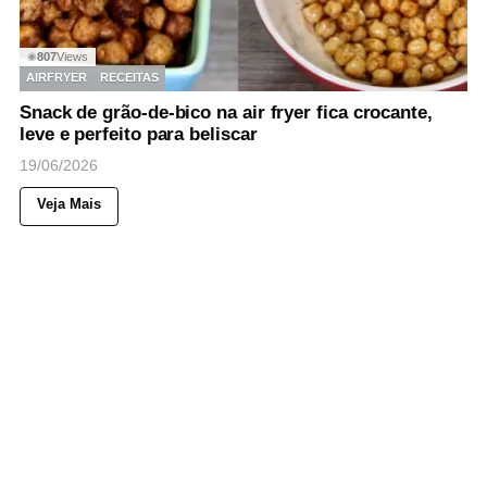
807
Views
◉
AIRFRYER
RECEITAS
Snack de grão-de-bico na air fryer fica crocante,
leve e perfeito para beliscar
19/06/2026
Veja Mais