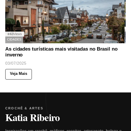
63
Views
◉
CIDADES
As cidades turísticas mais visitadas no Brasil no
inverno
03/07/2025
Veja Mais
CROCHÊ & ARTES
Katia Ribeiro
Inspirações em crochê, gráficos, receitas, artesanato, beleza e