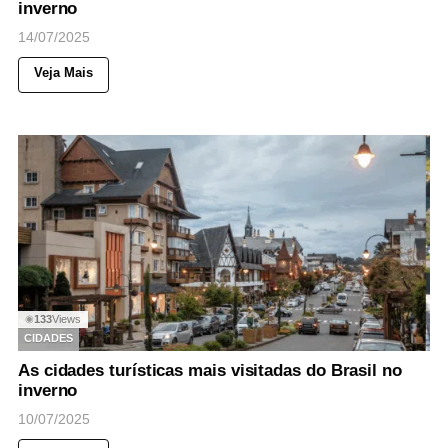
inverno
14/07/2025
Veja Mais
133
Views
◉
CIDADES
As cidades turísticas mais visitadas do Brasil no
inverno
10/07/2025