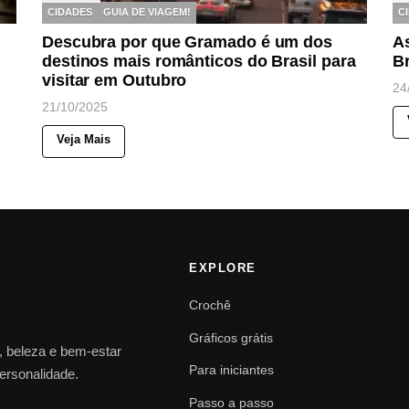
CIDADES
GUIA DE VIAGEM!
C
Descubra por que Gramado é um dos
As
destinos mais românticos do Brasil para
Br
visitar em Outubro
24
21/10/2025
Veja Mais
EXPLORE
Crochê
Gráficos grátis
o, beleza e bem-estar
Para iniciantes
personalidade.
Passo a passo