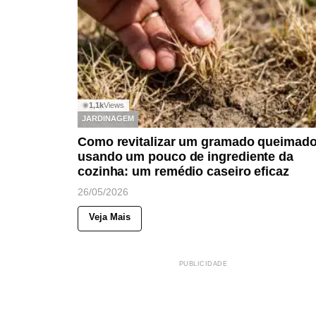
1,1k
Views
◉
JARDINAGEM
Como revitalizar um gramado queimad
usando um pouco de ingrediente da
cozinha: um remédio caseiro eficaz
26/05/2026
Veja Mais
PUBLICIDADE