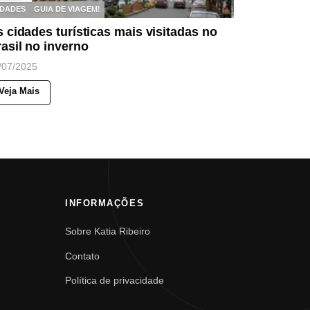
IDADES
GUIA DE VIAGEM!
 cidades turísticas mais visitadas no
asil no inverno
/07/2025
Veja Mais
INFORMAÇÕES
Sobre Katia Ribeiro
Contato
Política de privacidade