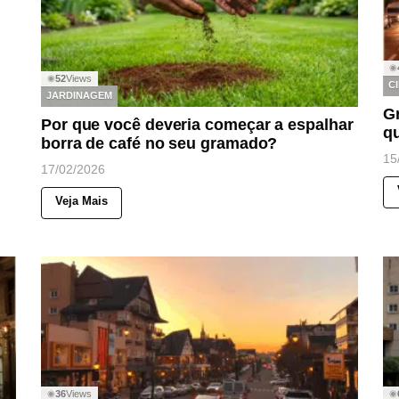
◉
52
Views
◉
C
JARDINAGEM
Gr
Por que você deveria começar a espalhar
q
borra de café no seu gramado?
15
17/02/2026
Veja Mais
36
Views
◉
◉