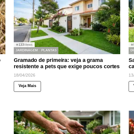
133
Views
◉
◉
JARDINAGEM
PLANTAS
D
o
Gramado de primeira: veja a grama
Sa
resistente a pets que exige poucos cortes
c
18/04/2026
13
Veja Mais