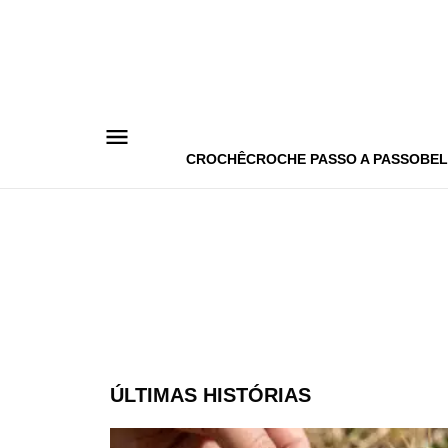
Pular
para
o
conteúdo
CROCHÊ
CROCHE PASSO A PASSO
BEL
ÚLTIMAS HISTÓRIAS