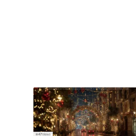
47
Views
◉