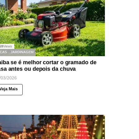
59
Views
ICAS
JARDINAGEM
iba se é melhor cortar o gramado de
asa antes ou depois da chuva
/03/2026
Veja Mais