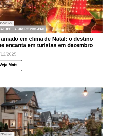
45
Views
IDADES
GUIA DE VIAGEM!
amado em clima de Natal: o destino
ue encanta em turistas em dezembro
/12/2025
Veja Mais
69
Views