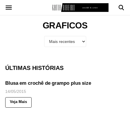
Pular
para
o
conteúdo
GRAFICOS
ÚLTIMAS HISTÓRIAS
52
Views
◉
NOTICIAS
Blusa em crochê de grampo plus size
14/05/2015
Veja Mais