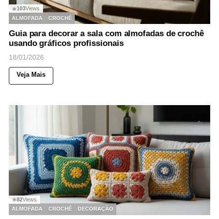
103
Views
◉
ALMOFADA
CROCHÊ
Guia para decorar a sala com almofadas de crochê
usando gráficos profissionais
18/01/2026
Veja Mais
82
Views
◉
ALMOFADA
CROCHÊ
DECORAÇÃO