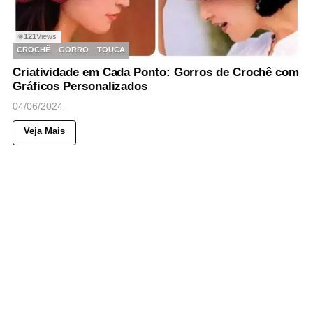
121
Views
◉
CROCHÊ
GORRO
TOUCA
Criatividade em Cada Ponto: Gorros de Crochê com
Gráficos Personalizados
04/06/2024
Veja Mais