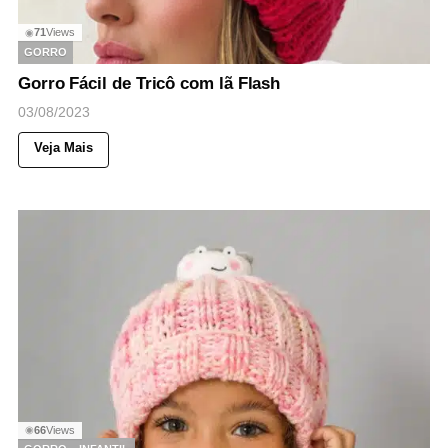
71
Views
◉
GORRO
Gorro Fácil de Tricô com lã Flash
03/08/2023
Veja Mais
66
Views
◉