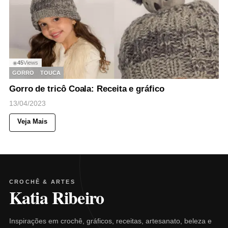
45
Views
◉
GORRO
TOUCA
Gorro de tricô Coala: Receita e gráfico
13/04/2023
Veja Mais
CROCHÊ & ARTES
Katia Ribeiro
Inspirações em crochê, gráficos, receitas, artesanato, beleza e