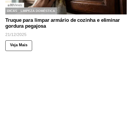
80
Views
◉
DICAS
LIMPEZA DOMÉSTICA
Truque para limpar armário de cozinha e eliminar
gordura pegajosa
21/12/2025
Veja Mais