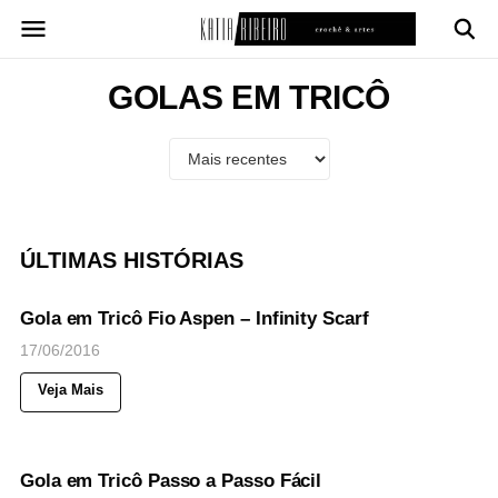
Pular
para
o
conteúdo
GOLAS EM TRICÔ
ÚLTIMAS HISTÓRIAS
71
Views
◉
NOTICIAS
Gola em Tricô Fio Aspen – Infinity Scarf
17/06/2016
Veja Mais
68
Views
◉
NOTICIAS
Gola em Tricô Passo a Passo Fácil