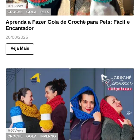
89
Views
◉
CROCHÊ
GOLA
PETS
Aprenda a Fazer Gola de Crochê para Pets: Fácil e
Encantador
20/08/2025
Veja Mais
66
Views
◉
CROCHÊ
GOLA
INVERNO