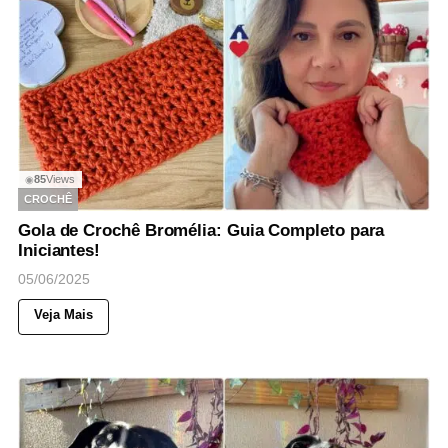
85
Views
◉
CROCHÊ
Gola de Crochê Bromélia: Guia Completo para
Iniciantes!
05/06/2025
Veja Mais