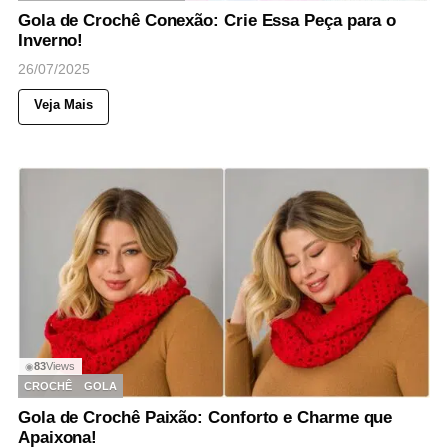
Gola de Crochê Conexão: Crie Essa Peça para o
Inverno!
26/07/2025
Veja Mais
83
Views
◉
CROCHÊ
GOLA
Gola de Crochê Paixão: Conforto e Charme que
Apaixona!