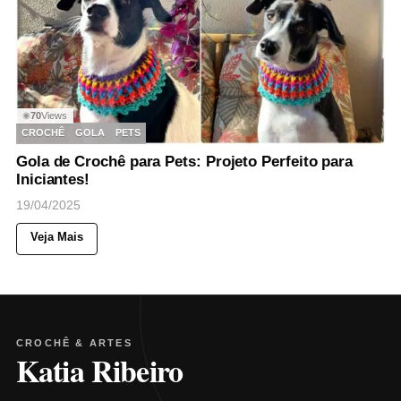
70
Views
◉
CROCHÊ
GOLA
PETS
Gola de Crochê para Pets: Projeto Perfeito para
Iniciantes!
19/04/2025
Veja Mais
CROCHÊ & ARTES
Katia Ribeiro