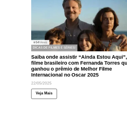
54
Views
◉
DICAS DE FILMES E SÉRIES!
Saiba onde assistir “Ainda Estou Aqui”,
filme brasileiro com Fernanda Torres q
ganhou o prêmio de Melhor Filme
Internacional no Oscar 2025
22/05/2025
Veja Mais