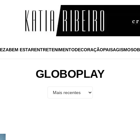
EZA
BEM ESTAR
ENTRETENIMENTO
DECORAÇÃO
PAISAGISMO
SOB
GLOBOPLAY