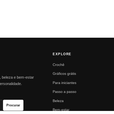
EXPLORE
Crochê
Gráficos grátis
o, beleza e bem-estar
Para iniciantes
personalidade.
Passo a passo
Beleza
Procurar
Bem-estar