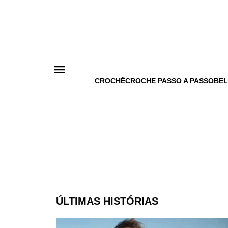
Pular
para
o
conteúdo
CROCHÊ
CROCHE PASSO A PASSO
BEL
ÚLTIMAS HISTÓRIAS