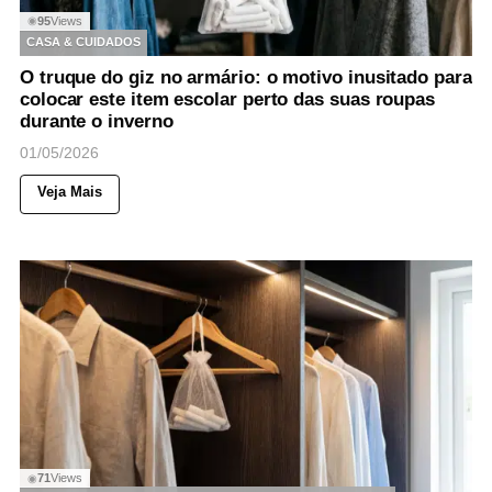
95
Views
◉
CASA & CUIDADOS
O truque do giz no armário: o motivo inusitado para
colocar este item escolar perto das suas roupas
durante o inverno
01/05/2026
Veja Mais
71
Views
◉