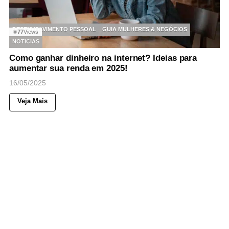
DESENVOLVIMENTO PESSOAL
GUIA MULHERES & NEGÓCIOS
77
Views
◉
NOTICIAS
Como ganhar dinheiro na internet? Ideias para
aumentar sua renda em 2025!
16/05/2025
Veja Mais