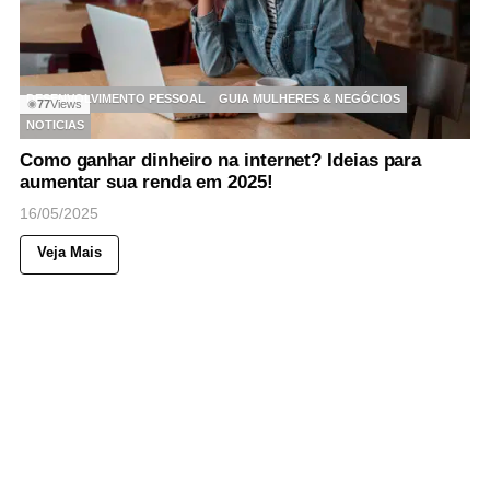
DESENVOLVIMENTO PESSOAL
GUIA MULHERES & NEGÓCIOS
77
Views
◉
NOTICIAS
Como ganhar dinheiro na internet? Ideias para
aumentar sua renda em 2025!
16/05/2025
Veja Mais