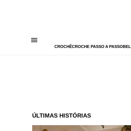
Pular
para
o
conteúdo
CROCHÊ
CROCHE PASSO A PASSO
BEL
ÚLTIMAS HISTÓRIAS