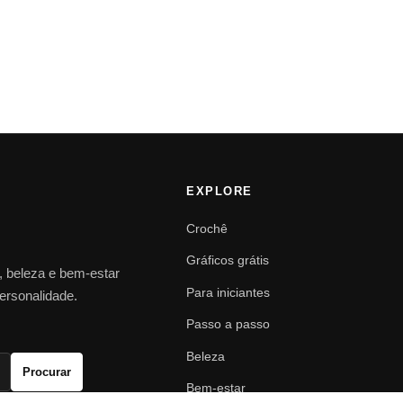
EXPLORE
Crochê
Gráficos grátis
o, beleza e bem-estar
Para iniciantes
personalidade.
Passo a passo
Beleza
Procurar
Bem-estar