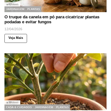
83
Views
◉
JARDINAGEM
PLANTAS
O truque da canela em pó para cicatrizar plantas
podadas e evitar fungos
12/04/2026
Veja Mais
39
Views
◉
CASA & CUIDADOS
JARDINAGEM
PLANTAS